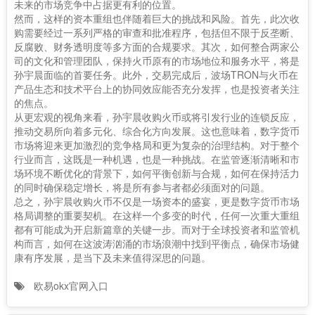
未来的市场竞争中占据更有利的位置。
然而，这样的资本重组也伴随着巨大的挑战和风险。首先，此次收
购需要经过一系列严格的审查和批准程序，包括但不限于反垄断、
反腐败、财务透明度等多方面的合规要求。其次，如何整合两家公
司的文化和管理团队，保持火币原有的市场地位和服务水平，将是
孙宇晨面临的首要任务。此外，交易完成后，波场TRON与火币在
产品生态和技术平台上的协同效应能否充分发挥，也是投资者关注
的焦点。
从更宏观的视角来看，孙宇晨收购火币或将引发行业的连锁反应，
推动交易所向着多元化、综合化方向发展。这也意味着，数字货币
市场将迎来更加激烈的竞争格局和更为复杂的治理结构。对于整个
行业而言，这既是一种机遇，也是一种挑战。在监管逐渐清晰和市
场环境不断优化的背景下，如何平衡创新与合规，如何在保持活力
的同时确保稳定增长，将是所有参与者都必须面对的问题。
总之，孙宇晨收购火币不仅是一场资本的盛宴，更是数字货币市场
格局调整的重要契机。在这样一个多变的时代，任何一次重大重组
都有可能成为开启新篇章的关键一步。而对于全球投资者和监管机
构而言，如何在这波涛汹涌的市场浪潮中找到平衡点，确保市场健
康有序发展，是当下及未来值得深思的问题。
欧易okx官网入口