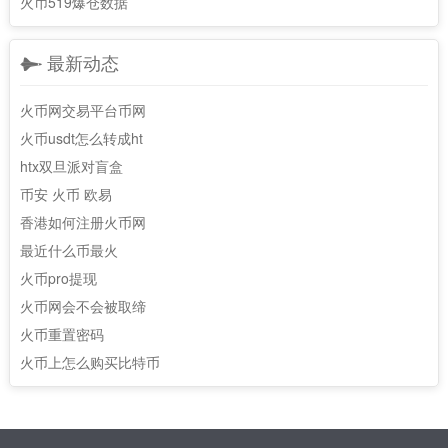
火币519爆仓数据
最新动态
火币网交易平台币网
火币usdt怎么转成ht
htx双旦派对盲盒
币安 火币 欧易
香港如何注册火币网
最近什么币最火
火币pro提现
火币网会不会被取缔
火币重置密码
火币上怎么购买比特币