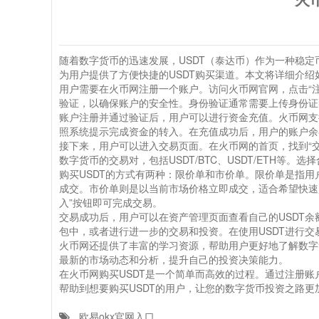
随着数字货币的迅速发展，USDT（泰达币）作为一种稳
为用户提供了方便快捷的USDT购买渠道。本文将详细介绍
用户需要在火币网注册一个账户。访问火币网官网，点击“
验证，以确保账户的安全性。身份验证通常需要上传身份证
账户注册并通过验证后，用户可以进行资金充值。火币网支
照系统提示完成资金的转入。在充值成功后，用户的账户余
接下来，用户可以进入交易页面。在火币网的首页，找到“交
数字货币的交易对，包括USDT/BTC、USDT/ETH等
购买USDT的方式有两种：限价单和市价单。限价单是指
成交。市价单则是以当前市场价格立即成交，适合希望快速
入”按钮即可完成交易。
交易成功后，用户可以在资产管理页面查看自己的USDT余
包中，或者进行进一步的交易和投资。在使用USDT进行
火币网还提供了丰富的学习资源，帮助用户更好地了解数字
最新的市场动态和分析，提升自己的投资决策能力。
在火币网购买USDT是一个简单而高效的过程。通过注册账
帮助到想要购买USDT的用户，让您的数字货币投资之路更
欧易okx官网入口