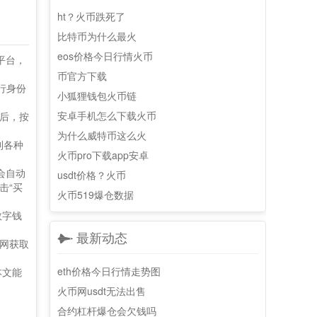
ht？火币跌死了
比特币为什么最火
eos价格今日行情火币
平台，
币官方下载
行身份
小狐狸钱包火币链
安卓手机怎么下载火币
后，按
为什么威特币这么火
到各种
火币pro下载app安卓
会自动
usdt价格？火币
击“买
火币519爆仓数据
数字钱
最新动态
网获取
eth价格今日行情走势图
本文能
火币网usdt无法出售
合约杠杆爆仓会欠钱吗