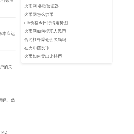
仅引领着
火币网 谷歌验证器
火币网怎么炒币
eth价格今日行情走势图
火币网如何提现人民币
版本应运
合约杠杆爆仓会欠钱吗
在火币链发币
火币如何卖出比特币
户的关
青睐。然
忠诚