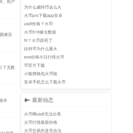
种。用户
为什么威特币这么火
火币pro下载app安卓
usdt价格？火币
火币519爆仓数据
困难且
ht？火币跌死了
比特币为什么最火
eos价格今日行情火币
币官方下载
引了无数
小狐狸钱包火币链
安卓手机怎么下载火币
最新动态
能丰
火币网usdt无法出售
火币行情最新价格
火币交易所是否合法